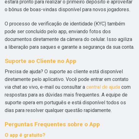
estará pronto para realizar o primeiro depósito e aproveitar
o bônus de boas-vindas disponível para novos jogadores.
O processo de verificação de identidade (KYC) também
pode ser concluído pelo app, enviando fotos dos
documentos diretamente da câmera do celular. Isso agiliza
a liberação para saques e garante a segurança da sua conta.
Suporte ao Cliente no App
Precisa de ajuda? O suporte ao cliente está disponível
diretamente pelo aplicativo. Você pode entrar em contato
via chat ao vivo, e-mail ou consultar a
central de ajuda
com
respostas para as dúvidas mais frequentes. A equipe de
suporte opera em português e está disponível todos os
dias para resolver qualquer questão rapidamente.
Perguntas Frequentes sobre o App
O app é gratuito?