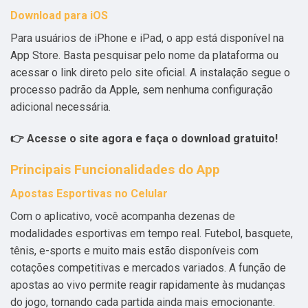
Download para iOS
Para usuários de iPhone e iPad, o app está disponível na
App Store. Basta pesquisar pelo nome da plataforma ou
acessar o link direto pelo site oficial. A instalação segue o
processo padrão da Apple, sem nenhuma configuração
adicional necessária.
👉 Acesse o site agora e faça o download gratuito!
Principais Funcionalidades do App
Apostas Esportivas no Celular
Com o aplicativo, você acompanha dezenas de
modalidades esportivas em tempo real. Futebol, basquete,
tênis, e-sports e muito mais estão disponíveis com
cotações competitivas e mercados variados. A função de
apostas ao vivo permite reagir rapidamente às mudanças
do jogo, tornando cada partida ainda mais emocionante.