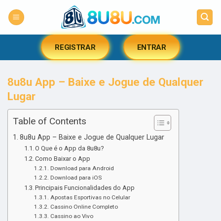
Skip
to
content
REGISTRAR
ENTRAR
8u8u App – Baixe e Jogue de Qualquer
Lugar
Table of Contents
8u8u App – Baixe e Jogue de Qualquer Lugar
O Que é o App da 8u8u?
Como Baixar o App
Download para Android
Download para iOS
Principais Funcionalidades do App
Apostas Esportivas no Celular
Cassino Online Completo
Cassino ao Vivo