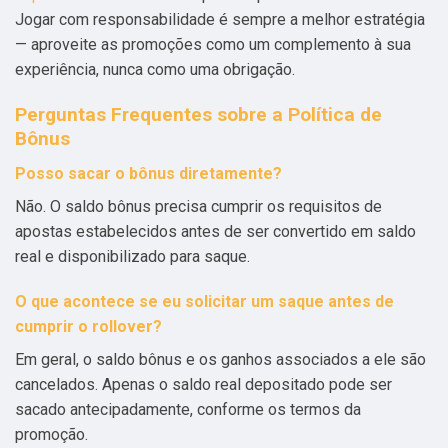
Jogar com responsabilidade é sempre a melhor estratégia
— aproveite as promoções como um complemento à sua
experiência, nunca como uma obrigação.
Perguntas Frequentes sobre a Política de
Bônus
Posso sacar o bônus diretamente?
Não. O saldo bônus precisa cumprir os requisitos de
apostas estabelecidos antes de ser convertido em saldo
real e disponibilizado para saque.
O que acontece se eu solicitar um saque antes de
cumprir o rollover?
Em geral, o saldo bônus e os ganhos associados a ele são
cancelados. Apenas o saldo real depositado pode ser
sacado antecipadamente, conforme os termos da
promoção.