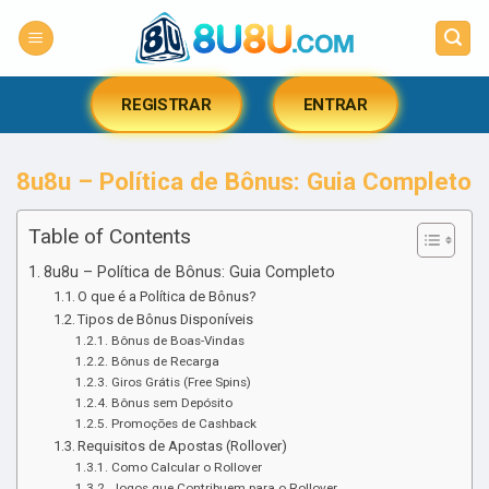
Skip
to
content
REGISTRAR
ENTRAR
8u8u – Política de Bônus: Guia Completo
Table of Contents
8u8u – Política de Bônus: Guia Completo
O que é a Política de Bônus?
Tipos de Bônus Disponíveis
Bônus de Boas-Vindas
Bônus de Recarga
Giros Grátis (Free Spins)
Bônus sem Depósito
Promoções de Cashback
Requisitos de Apostas (Rollover)
Como Calcular o Rollover
Jogos que Contribuem para o Rollover