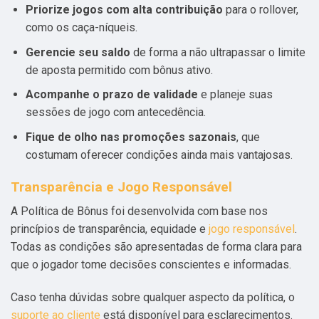
Priorize jogos com alta contribuição
para o rollover,
como os caça-níqueis.
Gerencie seu saldo
de forma a não ultrapassar o limite
de aposta permitido com bônus ativo.
Acompanhe o prazo de validade
e planeje suas
sessões de jogo com antecedência.
Fique de olho nas promoções sazonais
, que
costumam oferecer condições ainda mais vantajosas.
Transparência e Jogo Responsável
A Política de Bônus foi desenvolvida com base nos
princípios de transparência, equidade e
jogo responsável
.
Todas as condições são apresentadas de forma clara para
que o jogador tome decisões conscientes e informadas.
Caso tenha dúvidas sobre qualquer aspecto da política, o
suporte ao cliente
está disponível para esclarecimentos.