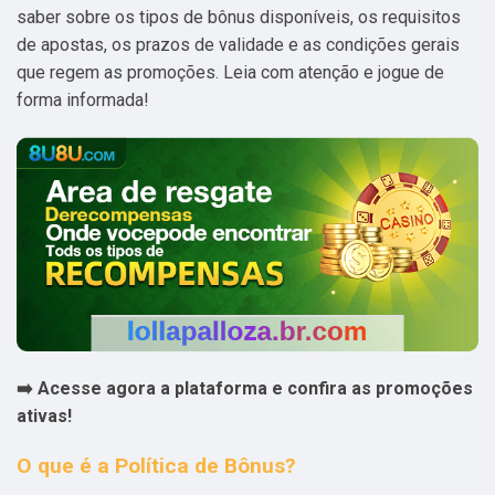
saber sobre os tipos de bônus disponíveis, os requisitos
de apostas, os prazos de validade e as condições gerais
que regem as promoções. Leia com atenção e jogue de
forma informada!
➡️ Acesse agora a plataforma e confira as promoções
ativas!
O que é a Política de Bônus?