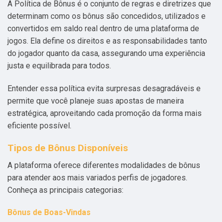
A Política de Bônus é o conjunto de regras e diretrizes que
determinam como os bônus são concedidos, utilizados e
convertidos em saldo real dentro de uma plataforma de
jogos. Ela define os direitos e as responsabilidades tanto
do jogador quanto da casa, assegurando uma experiência
justa e equilibrada para todos.
Entender essa política evita surpresas desagradáveis e
permite que você planeje suas apostas de maneira
estratégica, aproveitando cada promoção da forma mais
eficiente possível.
Tipos de Bônus Disponíveis
A plataforma oferece diferentes modalidades de bônus
para atender aos mais variados perfis de jogadores.
Conheça as principais categorias:
Bônus de Boas-Vindas