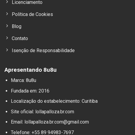
Licenciamento
Política de Cookies
Blog
Contato
Isenção de Responsabilidade
Apresentando 8u8u
Marca: 8u8u
Fundada em: 2016
Localização do estabelecimento: Curitiba
Site oficial: lollapalloza.br.com
Email:
lollapalloza.br.com@gmail.com
Telefone: +55 89 94983-7697