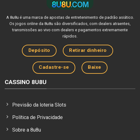
A 8u8u é uma marca de apostas de entretenimento de padrão asiático.
Os jogos online da 8u8u são diversificados, com dealers atraentes,
transmissões ao vivo com dealers e pagamentos extremamente
rápidos.
Depósito
Retirar dinheiro
Cadastre-se
Baixe
CASSINO 8U8U
Previsão da loteria Slots
Política de Privacidade
Sobre a 8u8u