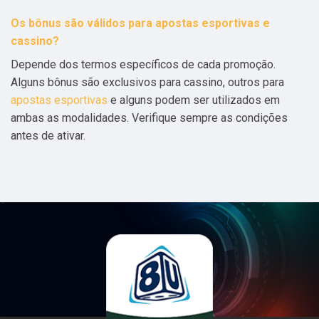
Os bônus são válidos para apostas esportivas e
cassino?
Depende dos termos específicos de cada promoção.
Alguns bônus são exclusivos para cassino, outros para
apostas esportivas
e alguns podem ser utilizados em
ambas as modalidades. Verifique sempre as condições
antes de ativar.