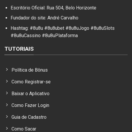
Escritório Oficial: Rua 504, Belo Horizonte
Fundador do site: André Carvalho
Hashtag: #8u8u #8u8ubet #8u8uJogo #8u8uSlots
#8u8uCassino #8u8uPlataforma
TUTORIAIS
Política de Bônus
Como Registrar-se
Baixar o Aplicativo
Como Fazer Login
Guia de Cadastro
Como Sacar