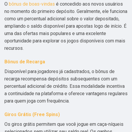
O
bônus de boas-vindas
é concedido aos novos usuários
no momento do primeiro depósito. Geralmente, ele funciona
como um percentual adicional sobre o valor depositado,
ampliando o saldo disponível para apostas logo de início. É
uma das ofertas mais populares e uma excelente
oportunidade para explorar os jogos disponíveis com mais
recursos.
Bônus de Recarga
Disponível para jogadores já cadastrados, o bônus de
recarga recompensa depósitos subsequentes com um
percentual adicional de crédito. Essa modalidade incentiva
a continuidade na plataforma e oferece vantagens regulares
para quem joga com frequência.
Giros Grátis (Free Spins)
Os giros grátis permitem que você jogue em caça-níqueis
selecionados sem utilizar seu saldo real. Os ganhos