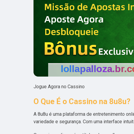
Jogue Agora no Cassino
O Que É o Cassino na 8u8u?
A 8u8u é uma plataforma de entretenimento onl
variedade e segurança. Com uma interface intuit