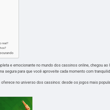
o real?
hos?
rocurando
leta e emocionante no mundo dos cassinos online, chegou ao l
ma segura para que você aproveite cada momento com tranquilid
u oferece no universo dos cassinos: desde os jogos mais popula