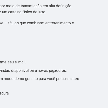
por meio de transmissão em alta definição.
 um cassino físico de luxo.
ve — títulos que combinam entretenimento e
rme seu e-mail.
indas disponível para novos jogadores.
em modo demo gratuito para você praticar antes
egura.