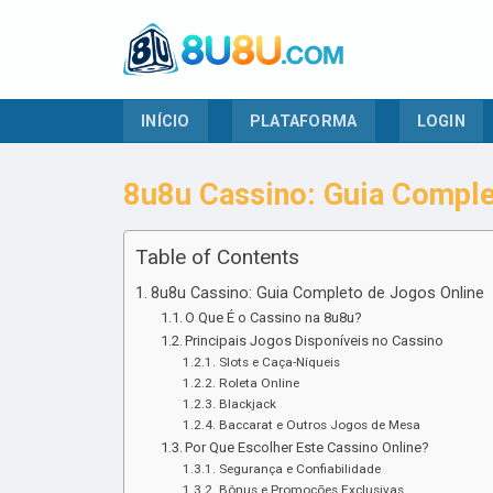
Skip
to
content
INÍCIO
PLATAFORMA
LOGIN
8u8u Cassino: Guia Comple
Table of Contents
8u8u Cassino: Guia Completo de Jogos Online
O Que É o Cassino na 8u8u?
Principais Jogos Disponíveis no Cassino
Slots e Caça-Níqueis
Roleta Online
Blackjack
Baccarat e Outros Jogos de Mesa
Por Que Escolher Este Cassino Online?
Segurança e Confiabilidade
Bônus e Promoções Exclusivas