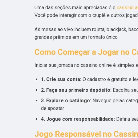
Uma das seções mais apreciadas é o
cassino a
Você pode interagir com o crupiê e outros jogad
As mesas ao vivo incluem roleta, blackjack, b
grandes prêmios em um formato único.
Como Começar a Jogar no C
Iniciar sua jornada no cassino online é simples 
1. Crie sua conta:
O cadastro é gratuito e l
2. Faça seu primeiro depósito:
Escolha seu
3. Explore o catálogo:
Navegue pelas catego
de apostar.
4. Jogue com responsabilidade:
Defina seu
Jogo Responsável no Cassin