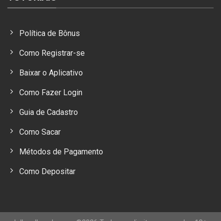
Política de Bônus
Como Registrar-se
Baixar o Aplicativo
Como Fazer Login
Guia de Cadastro
Como Sacar
Métodos de Pagamento
Como Depositar