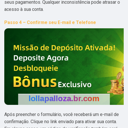
seus pagamentos. Qualquer inconsistência pode atrasar o
acesso à sua conta.
Passo 4 – Confirme seu E-mail e Telefone
Após preencher o formulário, você receberá um e-mail de
confirmação. Clique no link enviado para ativar sua conta.