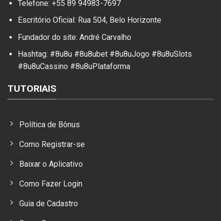
Telefone: +55 89 94983-7697
Escritório Oficial: Rua 504, Belo Horizonte
Fundador do site: André Carvalho
Hashtag: #8u8u #8u8ubet #8u8uJogo #8u8uSlots
#8u8uCassino #8u8uPlataforma
TUTORIAIS
Política de Bônus
Como Registrar-se
Baixar o Aplicativo
Como Fazer Login
Guia de Cadastro